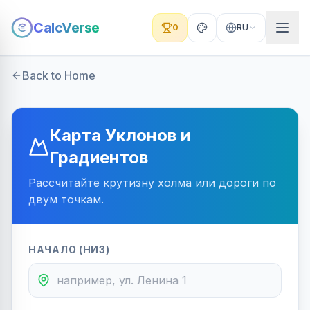
CalcVerse
0
RU
Back to Home
Карта Уклонов и
Градиентов
Рассчитайте крутизну холма или дороги по
двум точкам.
НАЧАЛО (НИЗ)