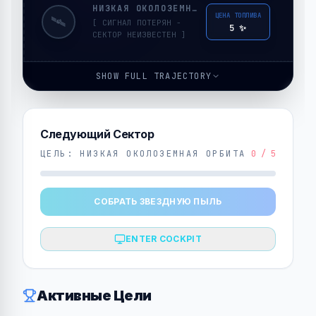
НИЗКАЯ ОКОЛОЗЕМНАЯ ОРБИТА
ЦЕНА ТОПЛИВА
🛰️
[ СИГНАЛ ПОТЕРЯН -
5
✨
СЕКТОР НЕИЗВЕСТЕН ]
SHOW FULL TRAJECTORY
Следующий Сектор
ЦЕЛЬ
:
НИЗКАЯ ОКОЛОЗЕМНАЯ ОРБИТА
0
/
5
СОБРАТЬ ЗВЕЗДНУЮ ПЫЛЬ
ENTER COCKPIT
Активные Цели