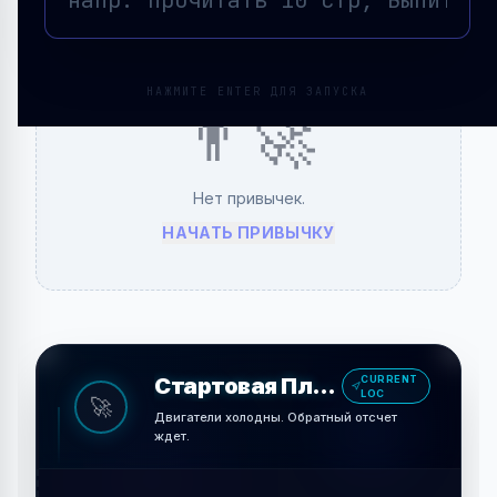
Операции
SCAN
НАЖМИТЕ ENTER ДЛЯ ЗАПУСКА
👨‍🚀
Нет привычек.
НАЧАТЬ ПРИВЫЧКУ
Стартовая Площадка
CURRENT
LOC
🚀
Двигатели холодны. Обратный отсчет
ждет.