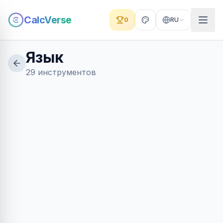
CalcVerse
0
RU
Язык
29 инструментов