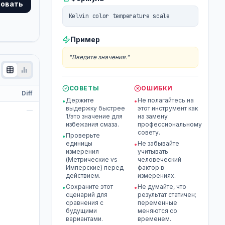
овать
Kelvin color temperature scale
Пример
"
Введите значения.
"
СОВЕТЫ
ОШИБКИ
т
Diff
Держите
Не полагайтесь на
•
•
выдержку быстрее
этот инструмент как
t
—
1/это значение для
на замену
избежания смаза.
профессиональному
совету.
Проверьте
•
единицы
Не забывайте
•
измерения
учитывать
(Метрические vs
человеческий
Имперские) перед
фактор в
действием.
измерениях.
Сохраните этот
Не думайте, что
•
•
сценарий для
результат статичен;
сравнения с
переменные
будущими
меняются со
вариантами.
временем.