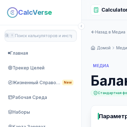
Calculato
CalcVerse
Назад в Медиа
⌘
K
Домой
Меди
Главная
МЕДИА
Трекер Целей
Бала
Жизненный Справочник
New
Стандартная ф
Рабочая Среда
Наборы
Парамет
Карта Зарплат