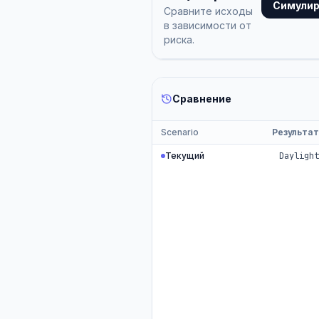
Симулир
Сравните исходы
в зависимости от
риска.
Сравнение
Scenario
Результа
Текущий
Dayligh