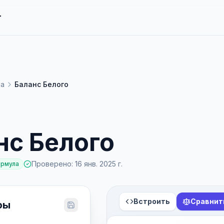
r
а
Баланс Белого
нс Белого
Проверено
:
16 янв. 2025 г.
ормула
Встроить
Сравнит
ры