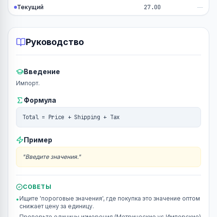
Текущий
27.00
—
Руководство
Введение
Импорт.
Формула
Total = Price + Shipping + Tax
Пример
"
Введите значения.
"
СОВЕТЫ
Ищите 'пороговые значения', где покупка это значение оптом
•
снижает цену за единицу.
Проверьте единицы измерения (Метрические vs Имперские)