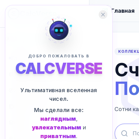
Главная
CalcVerse
⌘
K
КОЛЛЕК
ДОБРО ПОЖАЛОВАТЬ В
Главная
Сч
CALCVERSE
Трекер Целей
По
Ультимативная вселенная
Жизненный Справочник
New
чисел.
Рабочая Среда
Сотни ка
Мы сделали все:
наглядным
,
Наборы
увлекательным
и
приватным
.
Карта Зарплат