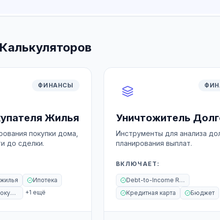
Калькуляторов
ФИНАНСЫ
ФИН
купателя Жилья
Уничтожитель Долг
рования покупки дома,
Инструменты для анализа дол
и до сделки.
планирования выплат.
ВКЛЮЧАЕТ
:
 жилья
Ипотека
Debt-to-Income Ratio
+
1
ещё
Аренда или Покупка
Кредитная карта
Бюджет