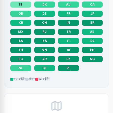
IS
DK
AU
CA
GB
DE
FR
JP
KR
CN
IN
BR
MX
RU
TR
AE
SA
ZA
IT
ES
TH
VN
ID
PH
EG
AR
PK
NG
NL
SE
PL
उच्च शक्ति
औसत
कम शक्ति