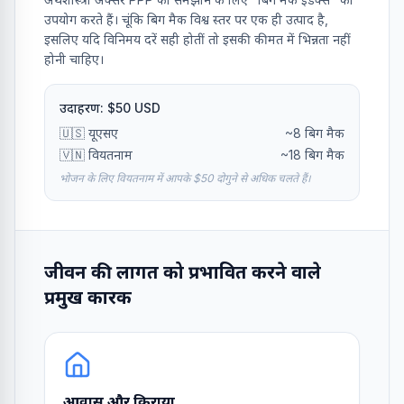
उपयोग करते हैं। चूंकि बिग मैक विश्व स्तर पर एक ही उत्पाद है,
इसलिए यदि विनिमय दरें सही होतीं तो इसकी कीमत में भिन्नता नहीं
होनी चाहिए।
उदाहरण: $50 USD
🇺🇸 यूएसए
~8 बिग मैक
🇻🇳 वियतनाम
~18 बिग मैक
भोजन के लिए वियतनाम में आपके $50 दोगुने से अधिक चलते हैं।
जीवन की लागत को प्रभावित करने वाले
प्रमुख कारक
आवास और किराया