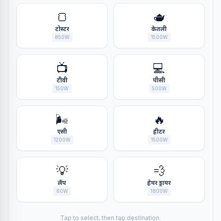
🍞
🫖
टोस्टर
केतली
850
W
1500
W
📺
💻
टीवी
पीसी
150
W
500
W
🌬️
🔥
एसी
हीटर
1200
W
1500
W
💡
💨
लैंप
हेयर ड्रायर
60
W
1800
W
Tap to select, then tap destination.