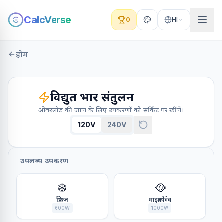
CalcVerse
0
HI
होम
विद्युत भार संतुलन
ओवरलोड की जांच के लिए उपकरणों को सर्किट पर खींचें।
120V
240V
उपलब्ध उपकरण
❄️
🥘
फ्रिज
माइक्रोवेव
600
W
1000
W