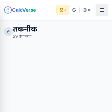
CalcVerse
0
HI
तकनीक
29 उपकरण