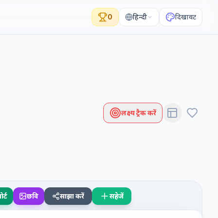
0
हिन्दी
दिखावट
लक्ष्य ट्रैक करें
ोर्ट
छवि
साझा करें
सहेजें