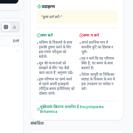
उदाहरण
"
मूल्य दर्ज करें।
"
क्या करें
क्या न करें
म
Diff
भविष्य के विकल्पों के साथ
अपने प्रारंभिक माप में
•
•
इसकी तुलना करने के लिए
मानवीय त्रुटि का हिसाब न
s
—
इस गणना परिदृश्य को
भूलें।
सहेजें।
यह न मानें कि यह परिणाम
•
सूत्र की मान्यताओं को
स्थिर है; चर समय के साथ
•
समझने के लिए 'यह कैसे
बदलते हैं।
काम करता है' अनुभाग पढ़ें।
पेशेवर कानूनी या चिकित्सा
•
इस परिणाम पर कार्य करने
सलाह के विकल्प के रूप में
•
से पहले अपनी इकाइयों
इस उपकरण पर भरोसा न
(मीट्रिक बनाम इंपीरियल) को
करें।
दोबारा जांचें।
सूत्र किसके खिलाफ सत्यापित है
Encyclopedia
Britannica
संबंधित