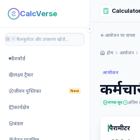
Calculato
CalcVerse
आयोजन पर वापस
⌘
K
होम
आयोजन
डैशबोर्ड
आयोजन
लक्ष्य ट्रैकर
कर्मचा
जीवन पुस्तिका
New
अंतिम 
मानक सूत्र
कार्यक्षेत्र
बंडल
पैरामीटर
वेतन मानचित्र