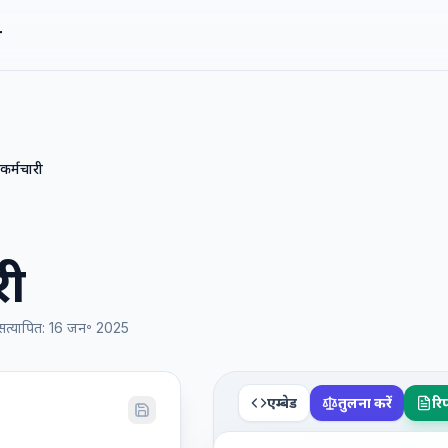
r
कर्मचारी
री
सत्यापित
:
16 जन॰ 2025
एम्बेड
तुलना करें
रिप