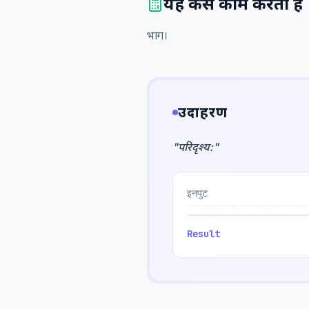
यह कैसे काम करता है
भाग।
उदाहरण
"
परिदृश्य:
"
इनपुट
Result