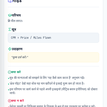
गाइड
परिचय
प्रति मील लागत।
सूत्र
CPM = Price / Miles Flown
उदाहरण
"
मूल्य दर्ज करें।
"
क्या करें
सूत्र की मान्यताओं को समझने के लिए 'यह कैसे काम करता है' अनुभाग पढ़ें।
•
'ब्रेक पॉइंट' देखें जहां थोक यह मान खरीदने से इकाई मूल्य कम हो जाता है।
•
इस परिणाम पर कार्य करने से पहले अपनी इकाइयों (मीट्रिक बनाम इंपीरियल) को दोबारा
•
जांचें।
क्या न करें
पेशेवर कानूनी या चिकित्सा सलाह के विकल्प के रूप में इस उपकरण पर भरोसा न करें।
•