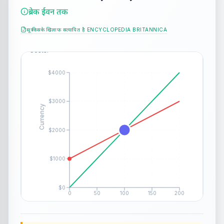
ब्रेक ईवन तक
सूत्र किसके खिलाफ सत्यापित है
ENCYCLOPEDIA BRITANNICA
Interactive Break-Even Chart
BE:
100
Drag the dot horizontally to adjust Fixed
Units
Costs.
$4000
$3000
Currency
$2000
$1000
$0
0
50
100
150
200
Units Sold
Revenue
Total Costs
Break-Even Point