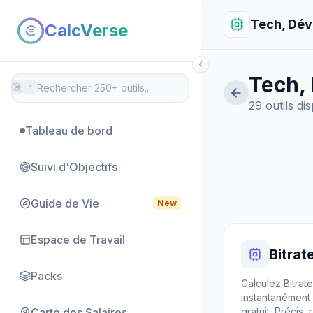
Tech, Dév
CalcVerse
Tech,
⌘
K
29 outils di
Tableau de bord
Suivi d'Objectifs
Guide de Vie
New
Espace de Travail
Bitrat
Packs
Calculez Bitrate
instantanément 
Carte des Salaires
gratuit. Précis, r