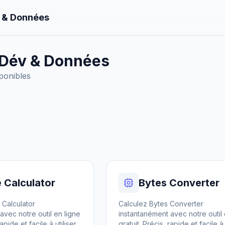
 & Données
 Dév & Données
sponibles
e Calculator
Bytes Converter
 Calculator
Calculez Bytes Converter
avec notre outil en ligne
instantanément avec notre outil 
apide et facile à utiliser.
gratuit. Précis, rapide et facile à u