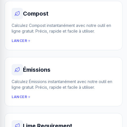
Compost
Calculez Compost instantanément avec notre outil en
ligne gratuit. Précis, rapide et facile à utiliser.
LANCER
Émissions
Calculez Émissions instantanément avec notre outil en
ligne gratuit. Précis, rapide et facile à utiliser.
LANCER
Lime Requirement