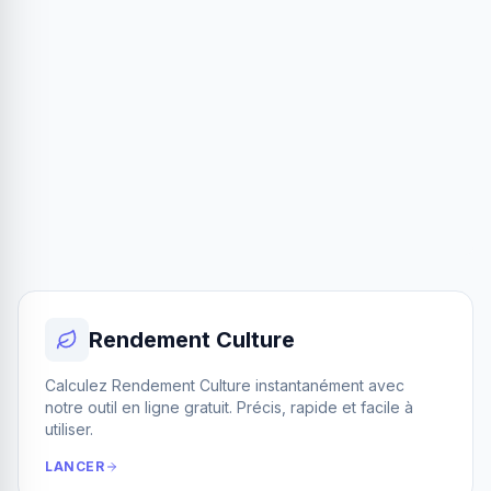
Rendement Culture
Calculez Rendement Culture instantanément avec
notre outil en ligne gratuit. Précis, rapide et facile à
utiliser.
LANCER