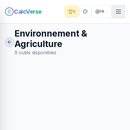
CalcVerse
0
FR
Environnement &
Agriculture
9 outils disponibles