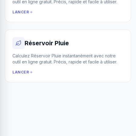
outil en ligne gratuit. Précis, rapide et facile à utiliser.
LANCER
Réservoir Pluie
Calculez Réservoir Pluie instantanément avec notre
outil en ligne gratuit. Précis, rapide et facile à utiliser.
LANCER