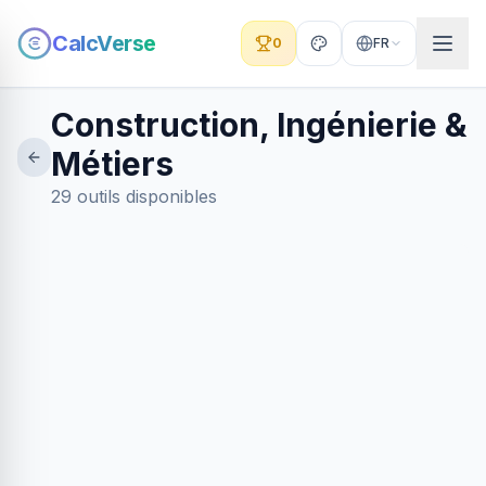
CalcVerse
0
FR
Construction, Ingénierie &
Métiers
29 outils disponibles