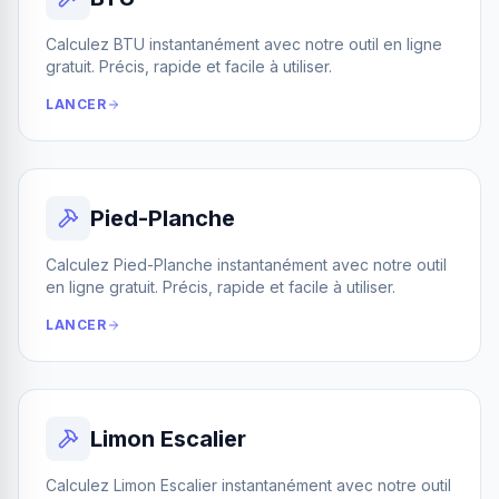
Calculez BTU instantanément avec notre outil en ligne
gratuit. Précis, rapide et facile à utiliser.
LANCER
Pied-Planche
Calculez Pied-Planche instantanément avec notre outil
en ligne gratuit. Précis, rapide et facile à utiliser.
LANCER
Limon Escalier
Calculez Limon Escalier instantanément avec notre outil