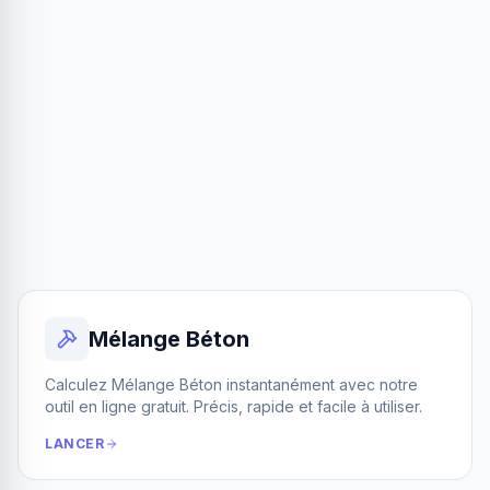
Mélange Béton
Calculez Mélange Béton instantanément avec notre
outil en ligne gratuit. Précis, rapide et facile à utiliser.
LANCER