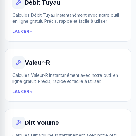
Débit Tuyau
Calculez Débit Tuyau instantanément avec notre outil
en ligne gratuit. Précis, rapide et facile à utiliser.
LANCER
Valeur-R
Calculez Valeur-R instantanément avec notre outil en
ligne gratuit. Précis, rapide et facile à utiliser.
LANCER
Dirt Volume
Calculez Dirt Volume instantanément avec notre outil