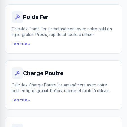
Poids Fer
Calculez Poids Fer instantanément avec notre outil en
ligne gratuit. Précis, rapide et facile à utiliser.
LANCER
Charge Poutre
Calculez Charge Poutre instantanément avec notre
outil en ligne gratuit. Précis, rapide et facile à utiliser.
LANCER