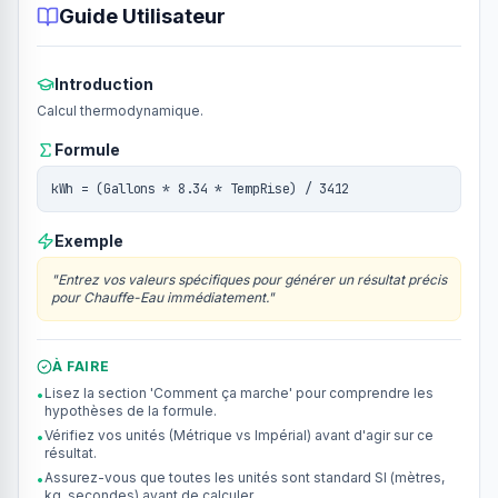
Guide Utilisateur
Introduction
Calcul thermodynamique.
Formule
kWh = (Gallons * 8.34 * TempRise) / 3412
Exemple
"
Entrez vos valeurs spécifiques pour générer un résultat précis
pour Chauffe-Eau immédiatement.
"
À FAIRE
Lisez la section 'Comment ça marche' pour comprendre les
•
hypothèses de la formule.
Vérifiez vos unités (Métrique vs Impérial) avant d'agir sur ce
•
résultat.
Assurez-vous que toutes les unités sont standard SI (mètres,
•
kg, secondes) avant de calculer.