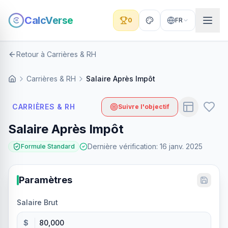
CalcVerse
0
FR
Retour à Carrières & RH
Carrières & RH
Salaire Après Impôt
CARRIÈRES & RH
Suivre l'objectif
Salaire Après Impôt
Dernière vérification
:
16 janv. 2025
Formule Standard
Paramètres
Salaire Brut
$