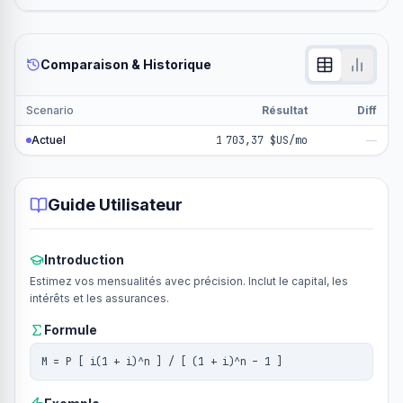
Comparaison & Historique
Scenario
Résultat
Diff
Actuel
1 703,37 $US/mo
—
Guide Utilisateur
Introduction
Estimez vos mensualités avec précision. Inclut le capital, les
intérêts et les assurances.
Formule
M = P [ i(1 + i)^n ] / [ (1 + i)^n – 1 ]