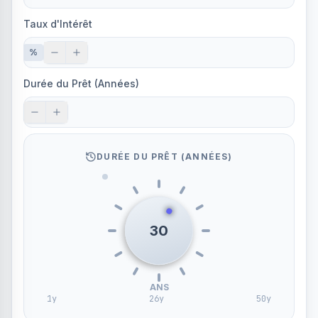
Taux d'Intérêt
%
Durée du Prêt (Années)
DURÉE DU PRÊT (ANNÉES)
30
ANS
1
y
26
y
50
y