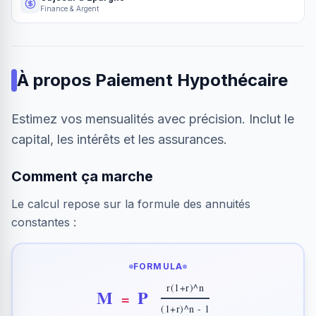
Finance & Argent
À propos
Paiement Hypothécaire
Estimez vos mensualités avec précision. Inclut le
capital, les intérêts et les assurances.
Comment ça marche
Le calcul repose sur la formule des annuités
constantes :
FORMULA
r(1+r)^n
M
P
=
(1+r)^n - 1