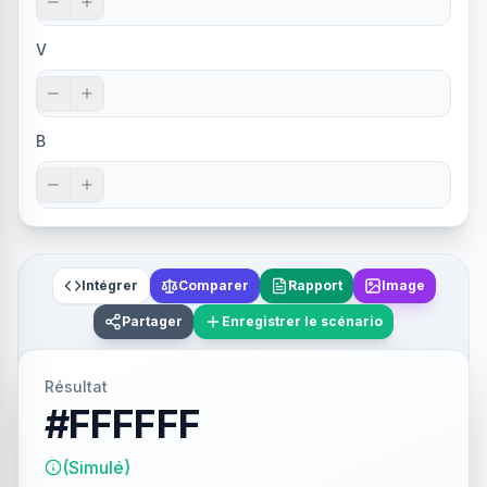
V
B
Intégrer
Comparer
Rapport
Image
Partager
Enregistrer le scénario
Résultat
#FFFFFF
(Simulé)