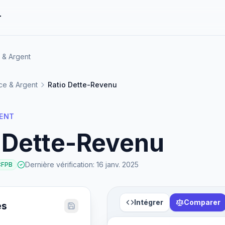
r
 & Argent
ce & Argent
Ratio Dette-Revenu
GENT
 Dette-Revenu
Dernière vérification
:
16 janv. 2025
CFPB
Intégrer
Comparer
es