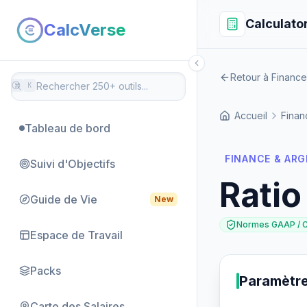
Calculato
CalcVerse
Retour à Finance
⌘
K
Accueil
Finan
Tableau de bord
FINANCE & AR
Suivi d'Objectifs
Ratio
Guide de Vie
New
Normes GAAP / 
Espace de Travail
Packs
Paramètr
Carte des Salaires