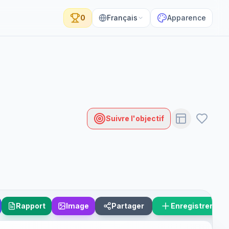
0
Français
Apparence
Suivre l'objectif
Rapport
Image
Partager
Enregistrer le 