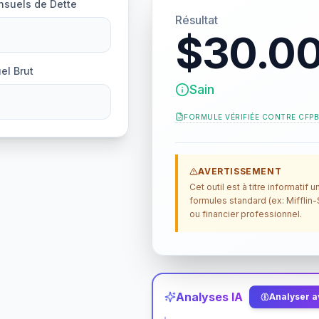
suels de Dette
Résultat
$30.0
l Brut
Sain
FORMULE VÉRIFIÉE CONTRE
CFP
AVERTISSEMENT
Cet outil est à titre informati
formules standard (ex: Mifflin-
ou financier professionnel.
Analyses IA
Analyser av