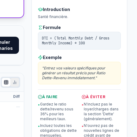
o
Introduction
Santé financière.
Formule
DTI = (Total Monthly Debt / Gross
muler
Monthly Income) * 100
narios
Exemple
"
Entrez vos valeurs spécifiques pour
générer un résultat précis pour Ratio
Dette-Revenu immédiatement.
"
Diff
À FAIRE
À ÉVITER
Gardez le ratio
N'incluez pas le
•
•
—
dette/revenu sous
loyer/charges dans
36% pour les
la section 'Dette'
meilleurs taux.
(généralement).
Incluez toutes les
N'ouvrez pas de
•
•
obligations de dette
nouvelles lignes de
mensuelles.
crédit avant de