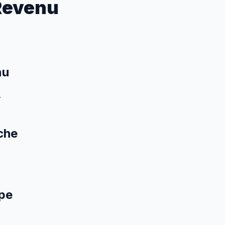
Revenu
nu
.
che
ape