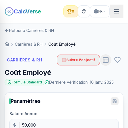
CalcVerse
0
FR
Retour à Carrières & RH
Carrières & RH
Coût Employé
CARRIÈRES & RH
Suivre l'objectif
Coût Employé
Dernière vérification
:
16 janv. 2025
Formule Standard
Paramètres
Salaire Annuel
$