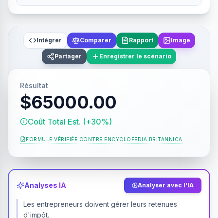
Intégrer
Comparer
Rapport
Image
Partager
Enregistrer le scénario
Résultat
$65000.00
Coût Total Est. (+30%)
FORMULE VÉRIFIÉE CONTRE
ENCYCLOPEDIA BRITANNICA
Analyses IA
Analyser avec l'IA
Les entrepreneurs doivent gérer leurs retenues
d'impôt.