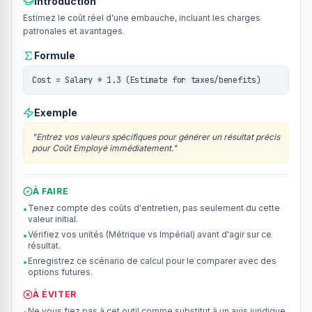
Introduction
Estimez le coût réel d'une embauche, incluant les charges
patronales et avantages.
Formule
Cost = Salary * 1.3 (Estimate for taxes/benefits)
Exemple
"
Entrez vos valeurs spécifiques pour générer un résultat précis
pour Coût Employé immédiatement.
"
À FAIRE
Tenez compte des coûts d'entretien, pas seulement du cette
•
valeur initial.
Vérifiez vos unités (Métrique vs Impérial) avant d'agir sur ce
•
résultat.
Enregistrez ce scénario de calcul pour le comparer avec des
•
options futures.
À ÉVITER
Ne vous fiez pas à cet outil comme substitut à un avis juridique