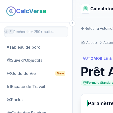
Calculato
CalcVerse
Retour à Automob
⌘
K
Accueil
Autom
Tableau de bord
AUTOMOBILE &
Suivi d'Objectifs
Prêt 
Guide de Vie
New
Formule Standar
Espace de Travail
Packs
Paramètr
Carte des Salaires