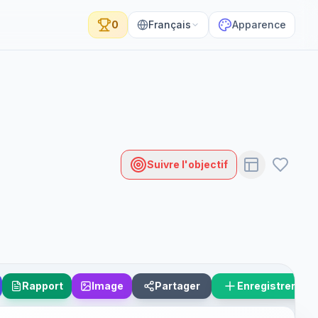
0
Français
Apparence
Suivre l'objectif
Rapport
Image
Partager
Enregistrer le 