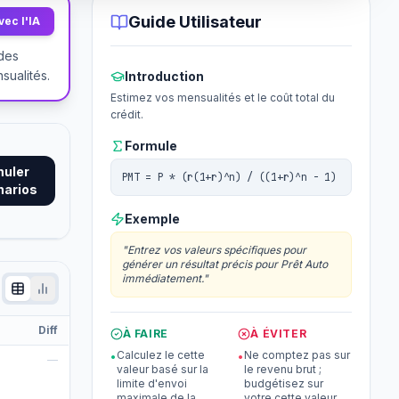
Guide Utilisateur
ec l'IA
 des
sualités.
Introduction
Estimez vos mensualités et le coût total du
crédit.
Formule
muler
PMT = P * (r(1+r)^n) / ((1+r)^n - 1)
narios
Exemple
"
Entrez vos valeurs spécifiques pour
générer un résultat précis pour Prêt Auto
immédiatement.
"
Diff
À FAIRE
À ÉVITER
Calculez le cette
Ne comptez pas sur
•
•
—
valeur basé sur la
le revenu brut ;
limite d'envoi
budgétisez sur
maximale de la
votre cette valeur.