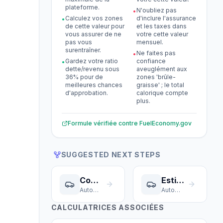
plateforme.
N'oubliez pas
•
Calculez vos zones
d'inclure l'assurance
•
de cette valeur pour
et les taxes dans
vous assurer de ne
votre cette valeur
pas vous
mensuel.
surentraîner.
Ne faites pas
•
Gardez votre ratio
confiance
•
dette/revenu sous
aveuglément aux
36% pour de
zones 'brûle-
meilleures chances
graisse' ; le total
d'approbation.
calorique compte
plus.
Formule vérifiée contre
FuelEconomy.gov
SUGGESTED NEXT STEPS
Coût Trajet
Estimateur Prime
Automobile & Transport
Automobile & Transport
CALCULATRICES ASSOCIÉES