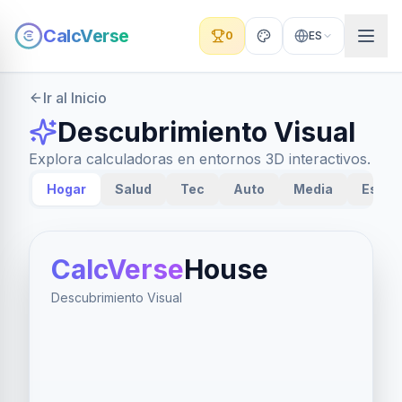
CalcVerse
0
ES
Ir al Inicio
Descubrimiento Visual
Explora calculadoras en entornos 3D interactivos.
Hogar
Salud
Tec
Auto
Media
Espac
CalcVerse
House
Descubrimiento Visual