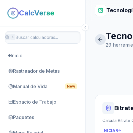
Tecnologí
CalcVerse
Tecno
⌘
K
29 herramie
Inicio
Rastreador de Metas
Manual de Vida
New
Espacio de Trabajo
Bitrat
Paquetes
Calcula Bitrate 
INICIAR
Mapa Salarial