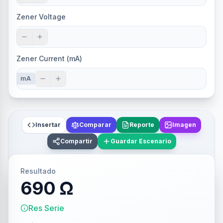
Zener Voltage
Zener Current (mA)
mA
Insertar
Comparar
Reporte
Imagen
Compartir
Guardar Escenario
Resultado
690 Ω
Res Serie