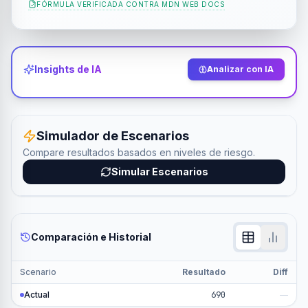
FÓRMULA VERIFICADA CONTRA
MDN WEB DOCS
Insights de IA
Analizar con IA
Simulador de Escenarios
Compare resultados basados en niveles de riesgo.
Simular Escenarios
Comparación e Historial
Scenario
Resultado
Diff
Actual
690
—