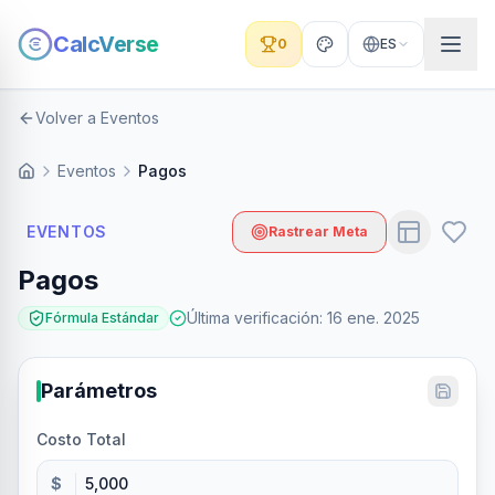
CalcVerse
0
ES
Volver a Eventos
Eventos
Pagos
EVENTOS
Rastrear Meta
Pagos
Última verificación
:
16 ene. 2025
Fórmula Estándar
Parámetros
Costo Total
$