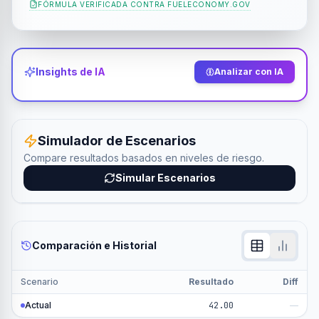
FÓRMULA VERIFICADA CONTRA
FUELECONOMY.GOV
Insights de IA
Analizar con IA
Simulador de Escenarios
Compare resultados basados en niveles de riesgo.
Simular Escenarios
Comparación e Historial
Scenario
Resultado
Diff
Actual
42.00
—