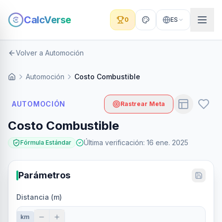
CalcVerse
0
ES
Volver a Automoción
Automoción
Costo Combustible
AUTOMOCIÓN
Rastrear Meta
Costo Combustible
Última verificación
:
16 ene. 2025
Fórmula Estándar
Parámetros
Distancia (m)
km