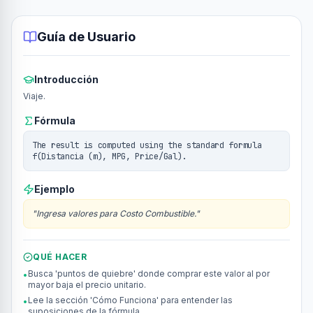
Guía de Usuario
Introducción
Viaje.
Fórmula
The result is computed using the standard formula
f(Distancia (m), MPG, Price/Gal).
Ejemplo
"
Ingresa valores para Costo Combustible.
"
QUÉ HACER
Busca 'puntos de quiebre' donde comprar este valor al por
•
mayor baja el precio unitario.
Lee la sección 'Cómo Funciona' para entender las
•
suposiciones de la fórmula.