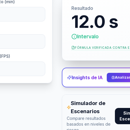
o (min)
Resultado
12.0 s
Intervalo
FÓRMULA VERIFICADA CONTRA
E
(FPS)
Insights de IA
Analizar
Simulador de
Escenarios
Si
Compare resultados
Esce
basados en niveles de
riesgo.