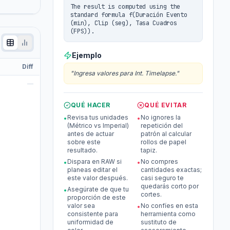
The result is computed using the
standard formula f(Duración Evento
(min), Clip (seg), Tasa Cuadros
(FPS)).
Ejemplo
Diff
"
Ingresa valores para Int. Timelapse.
"
—
QUÉ HACER
QUÉ EVITAR
Revisa tus unidades
No ignores la
•
•
(Métrico vs Imperial)
repetición del
antes de actuar
patrón al calcular
sobre este
rollos de papel
resultado.
tapiz.
Dispara en RAW si
No compres
•
•
planeas editar el
cantidades exactas;
este valor después.
casi seguro te
quedarás corto por
Asegúrate de que tu
•
cortes.
proporción de este
valor sea
No confíes en esta
•
consistente para
herramienta como
uniformidad de
sustituto de