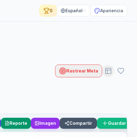
0
Español
Apariencia
Rastrear Meta
Reporte
Imagen
Compartir
Guardar Esc