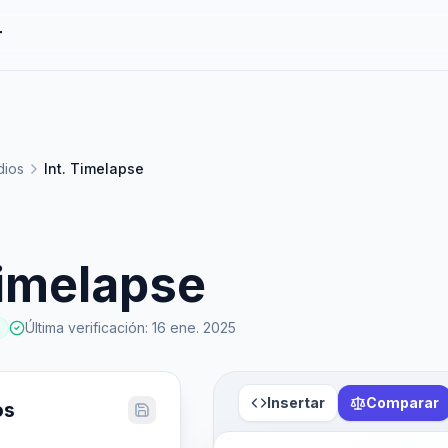
r
ios
Int. Timelapse
Timelapse
Última verificación
:
16 ene. 2025
Insertar
Comparar
os