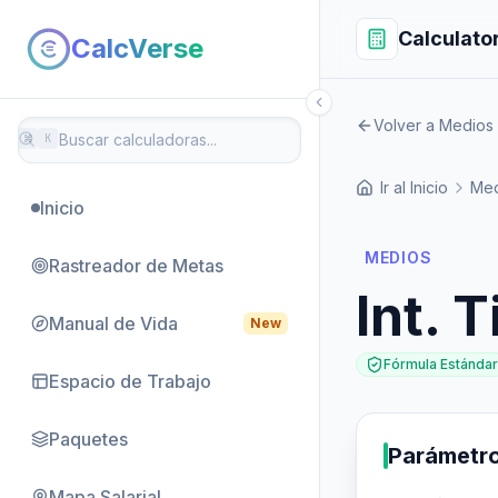
Calculato
CalcVerse
Volver a Medios
⌘
K
Ir al Inicio
Med
Inicio
MEDIOS
Rastreador de Metas
Int. 
Manual de Vida
New
Fórmula Estándar
Espacio de Trabajo
Paquetes
Parámetr
Mapa Salarial