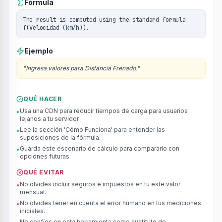
Fórmula
The result is computed using the standard formula
f(Velocidad (km/h)).
Ejemplo
"
Ingresa valores para Distancia Frenado.
"
QUÉ HACER
Usa una CDN para reducir tiempos de carga para usuarios
•
lejanos a tu servidor.
Lee la sección 'Cómo Funciona' para entender las
•
suposiciones de la fórmula.
Guarda este escenario de cálculo para compararlo con
•
opciones futuras.
QUÉ EVITAR
No olvides incluir seguros e impuestos en tu este valor
•
mensual.
No olvides tener en cuenta el error humano en tus mediciones
•
iniciales.
No confíes en esta herramienta como sustituto de