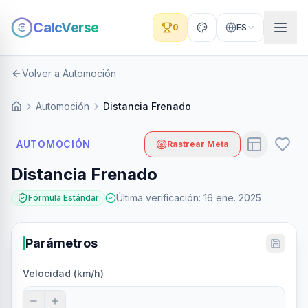
CalcVerse
0
ES
Volver a Automoción
Automoción
Distancia Frenado
AUTOMOCIÓN
Rastrear Meta
Distancia Frenado
Última verificación
:
16 ene. 2025
Fórmula Estándar
Parámetros
Velocidad (km/h)