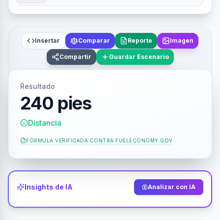
Insertar
Comparar
Reporte
Imagen
Compartir
Guardar Escenario
Resultado
240 pies
Distancia
FÓRMULA VERIFICADA CONTRA
FUELECONOMY.GOV
Insights de IA
Analizar con IA