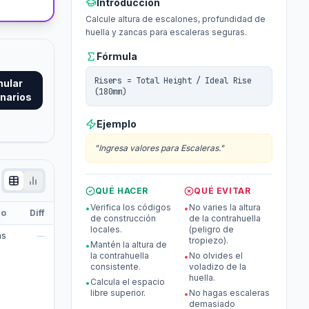
Introducción
Calcule altura de escalones, profundidad de
huella y zancas para escaleras seguras.
Fórmula
Risers = Total Height / Ideal Rise
mular
(180mm)
narios
Ejemplo
"
Ingresa valores para Escaleras.
"
QUÉ HACER
QUÉ EVITAR
Verifica los códigos
No varies la altura
•
•
do
Diff
de construcción
de la contrahuella
locales.
(peligro de
as
—
tropiezo).
Mantén la altura de
•
la contrahuella
No olvides el
•
consistente.
voladizo de la
huella.
Calcula el espacio
•
libre superior.
No hagas escaleras
•
demasiado