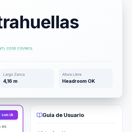
trahuellas
NTL CODE COUNCIL
Largo Zanca
Altura Libre
4,16 m
Headroom OK
Guía de Usuario
 con IA
n es