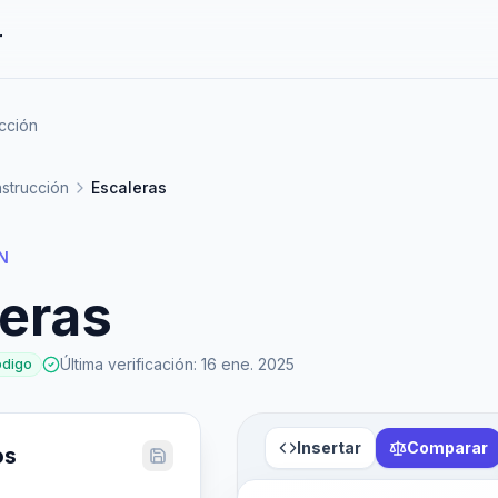
r
cción
strucción
Escaleras
N
eras
Última verificación
:
16 ene. 2025
ódigo
Insertar
Comparar
os