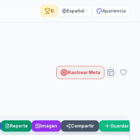
0
Español
Apariencia
Rastrear Meta
Reporte
Imagen
Compartir
Guardar Esc