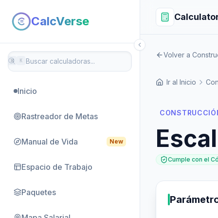
Calculato
CalcVerse
Volver a Constru
⌘
K
Ir al Inicio
Con
Inicio
CONSTRUCCIÓ
Rastreador de Metas
Escal
Manual de Vida
New
Cumple con el C
Espacio de Trabajo
Paquetes
Parámetr
Mapa Salarial