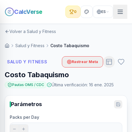
CalcVerse
0
ES
Volver a Salud y Fitness
Salud y Fitness
Costo Tabaquismo
SALUD Y FITNESS
Rastrear Meta
Costo Tabaquismo
Última verificación
:
16 ene. 2025
Pautas OMS / CDC
Parámetros
Packs per Day