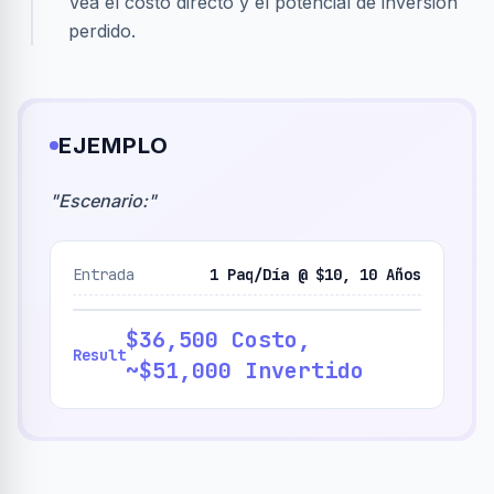
Vea el costo directo y el potencial de inversión
perdido.
EJEMPLO
"
Escenario:
"
Entrada
1 Paq/Día @ $10, 10 Años
$36,500 Costo,
Result
~$51,000 Invertido