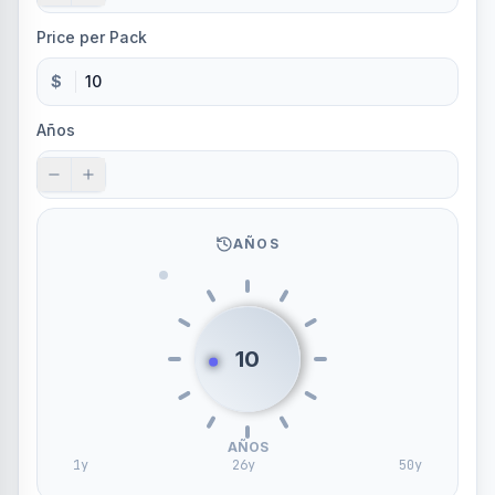
Price per Pack
$
Años
AÑOS
10
AÑOS
1
y
26
y
50
y