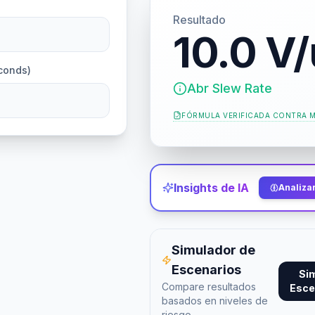
Resultado
10.0 V
conds)
Abr Slew Rate
FÓRMULA VERIFICADA CONTRA
M
Insights de IA
Analizar
Simulador de
Escenarios
Si
Compare resultados
Esce
basados en niveles de
riesgo.