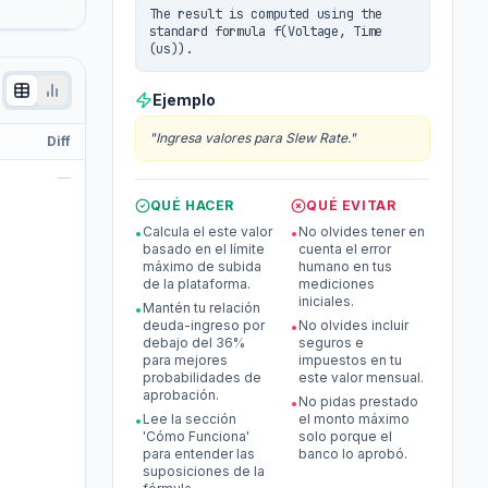
The result is computed using the
standard formula f(Voltage, Time
(us)).
Ejemplo
"
Ingresa valores para Slew Rate.
"
Diff
—
QUÉ HACER
QUÉ EVITAR
Calcula el este valor
No olvides tener en
•
•
basado en el límite
cuenta el error
máximo de subida
humano en tus
de la plataforma.
mediciones
iniciales.
Mantén tu relación
•
deuda-ingreso por
No olvides incluir
•
debajo del 36%
seguros e
para mejores
impuestos en tu
probabilidades de
este valor mensual.
aprobación.
No pidas prestado
•
Lee la sección
el monto máximo
•
'Cómo Funciona'
solo porque el
para entender las
banco lo aprobó.
suposiciones de la