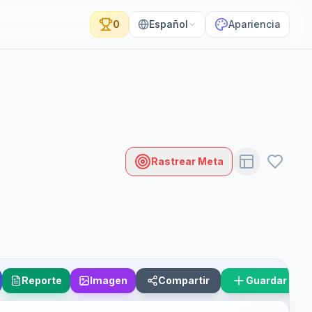
0
Español
Apariencia
Rastrear Meta
Reporte
Imagen
Compartir
Guardar Esc