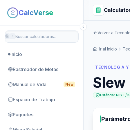
Calculato
CalcVerse
Volver a Tecnolo
⌘
K
Ir al Inicio
Tec
Inicio
TECNOLOGÍA Y
Rastreador de Metas
Slew 
Manual de Vida
New
Estándar NIST / I
Espacio de Trabajo
Paquetes
Parámetr
Mapa Salarial