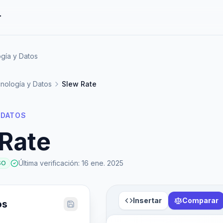
r
gía y Datos
nología y Datos
Slew Rate
 DATOS
Rate
Última verificación
:
16 ene. 2025
SO
Insertar
Comparar
os