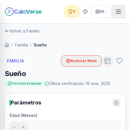
CalcVerse
0
ES
Volver a Familia
Familia
Sueño
FAMILIA
Rastrear Meta
Sueño
Última verificación
:
16 ene. 2025
Fórmula Estándar
Parámetros
Edad (Meses)