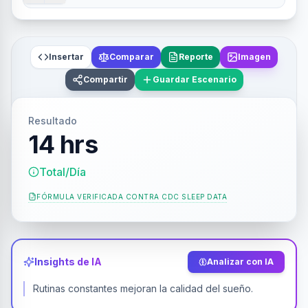
Insertar
Comparar
Reporte
Imagen
Compartir
Guardar Escenario
Resultado
14 hrs
Total/Día
FÓRMULA VERIFICADA CONTRA
CDC SLEEP DATA
Insights de IA
Analizar con IA
Rutinas constantes mejoran la calidad del sueño.