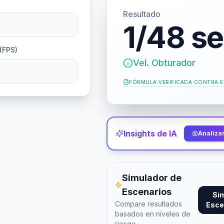
Resultado
1/48 s
(FPS)
Vel. Obturador
FÓRMULA VERIFICADA CONTRA
E
Insights de IA
Analizar
Simulador de
Escenarios
Si
Compare resultados
Esce
basados en niveles de
riesgo.