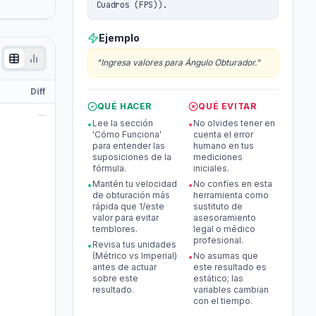
Cuadros (FPS)).
Ejemplo
"
Ingresa valores para Ángulo Obturador.
"
Diff
QUÉ HACER
QUÉ EVITAR
—
Lee la sección
No olvides tener en
•
•
'Cómo Funciona'
cuenta el error
para entender las
humano en tus
suposiciones de la
mediciones
fórmula.
iniciales.
Mantén tu velocidad
No confíes en esta
•
•
de obturación más
herramienta como
rápida que 1/este
sustituto de
valor para evitar
asesoramiento
temblores.
legal o médico
profesional.
Revisa tus unidades
•
(Métrico vs Imperial)
No asumas que
•
antes de actuar
este resultado es
sobre este
estático; las
resultado.
variables cambian
con el tiempo.