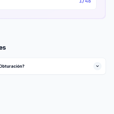
1/48
es
 Obturación?