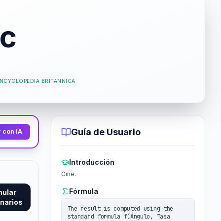
ec
NCYCLOPEDIA BRITANNICA
Guía de Usuario
 con IA
Introducción
Cine.
Fórmula
mular
narios
The result is computed using the
standard formula f(Ángulo, Tasa