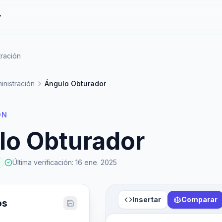
r
tración
inistración
Ángulo Obturador
ÓN
lo Obturador
Última verificación
:
16 ene. 2025
Insertar
Comparar
os