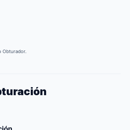
o Obturador.
bturación
ción