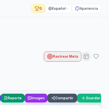
0
Español
Apariencia
Rastrear Meta
Reporte
Imagen
Compartir
Guardar Esc