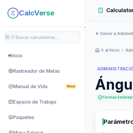
Calculato
CalcVerse
Volver a Adminis
⌘
K
Ir al Inicio
Adm
Inicio
ADMINISTRACI
Rastreador de Metas
Ángu
Manual de Vida
New
Fórmula Estándar
Espacio de Trabajo
Paquetes
Parámetr
Mapa Salarial