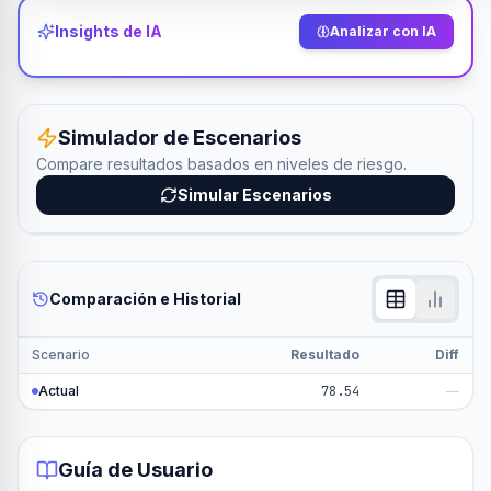
Insights de IA
Analizar con IA
Simulador de Escenarios
Compare resultados basados en niveles de riesgo.
Simular Escenarios
Comparación e Historial
Scenario
Resultado
Diff
Actual
78.54
—
Guía de Usuario