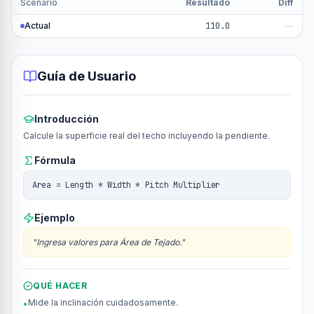
Scenario
Resultado
Diff
Actual
110.0
—
Guía de Usuario
Introducción
Calcule la superficie real del techo incluyendo la pendiente.
Fórmula
Area = Length * Width * Pitch Multiplier
Ejemplo
"
Ingresa valores para Área de Tejado.
"
QUÉ HACER
Mide la inclinación cuidadosamente.
•