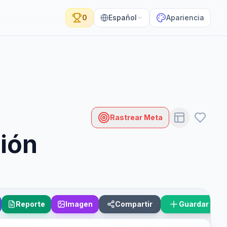
0
Español
Apariencia
Rastrear Meta
ción
Reporte
Imagen
Compartir
Guardar Esc