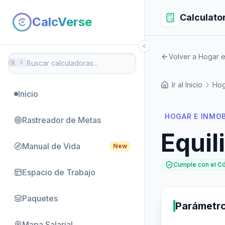
Calculato
CalcVerse
Volver a Hogar e 
⌘
K
Ir al Inicio
Hog
Inicio
HOGAR E INMOB
Rastreador de Metas
Equil
Manual de Vida
New
Cumple con el C
Espacio de Trabajo
Paquetes
Parámetr
Mapa Salarial