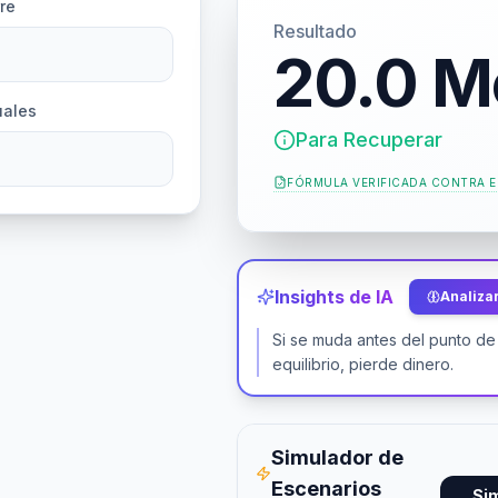
re
Resultado
20.0 M
uales
Para Recuperar
FÓRMULA VERIFICADA CONTRA
E
Insights de IA
Analizar
Si se muda antes del punto de
equilibrio, pierde dinero.
Simulador de
Escenarios
Si