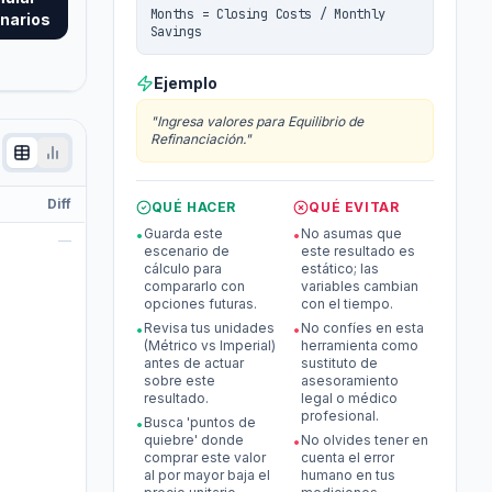
Months = Closing Costs / Monthly
narios
Savings
Ejemplo
"
Ingresa valores para Equilibrio de
Refinanciación.
"
Diff
QUÉ HACER
QUÉ EVITAR
Guarda este
No asumas que
•
•
—
escenario de
este resultado es
cálculo para
estático; las
compararlo con
variables cambian
opciones futuras.
con el tiempo.
Revisa tus unidades
No confíes en esta
•
•
(Métrico vs Imperial)
herramienta como
antes de actuar
sustituto de
sobre este
asesoramiento
resultado.
legal o médico
profesional.
Busca 'puntos de
•
quiebre' donde
No olvides tener en
•
comprar este valor
cuenta el error
al por mayor baja el
humano en tus