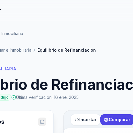
r
Inmobiliaria
ar e Inmobiliaria
Equilibrio de Refinanciación
ILIARIA
ibrio de Refinancia
Última verificación
:
16 ene. 2025
ódigo
Insertar
Comparar
os