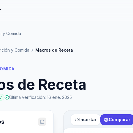
r
ón y Comida
rición y Comida
Macros de Receta
COMIDA
os de Receta
Última verificación
:
16 ene. 2025
C
Insertar
Comparar
os