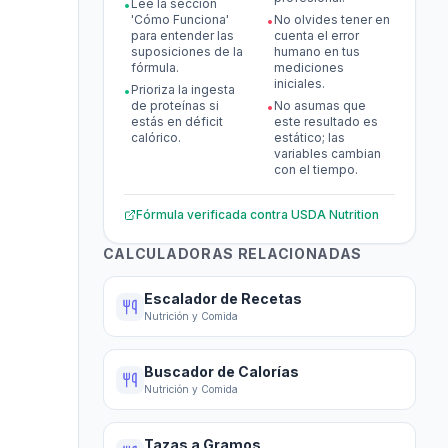
Lee la sección
•
'Cómo Funciona'
No olvides tener en
•
para entender las
cuenta el error
suposiciones de la
humano en tus
fórmula.
mediciones
iniciales.
Prioriza la ingesta
•
de proteínas si
No asumas que
•
estás en déficit
este resultado es
calórico.
estático; las
variables cambian
con el tiempo.
Fórmula verificada contra
USDA Nutrition
CALCULADORAS RELACIONADAS
Escalador de Recetas
Nutrición y Comida
Buscador de Calorías
Nutrición y Comida
Tazas a Gramos