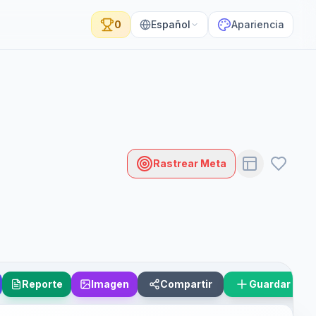
0
Español
Apariencia
Rastrear Meta
Reporte
Imagen
Compartir
Guardar Esc