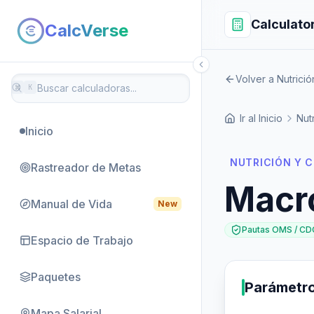
Calculato
CalcVerse
Volver a Nutrici
⌘
K
Ir al Inicio
Nut
Inicio
NUTRICIÓN Y 
Rastreador de Metas
Macr
Manual de Vida
New
Pautas OMS / CD
Espacio de Trabajo
Paquetes
Parámetr
Mapa Salarial