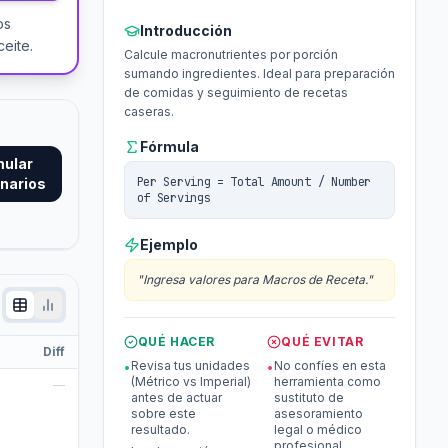
os
Introducción
eite.
Calcule macronutrientes por porción
sumando ingredientes. Ideal para preparación
de comidas y seguimiento de recetas
caseras.
Fórmula
mular
Per Serving = Total Amount / Number
narios
of Servings
Ejemplo
"
Ingresa valores para Macros de Receta.
"
QUÉ HACER
QUÉ EVITAR
Diff
Revisa tus unidades
No confíes en esta
•
•
(Métrico vs Imperial)
herramienta como
—
antes de actuar
sustituto de
sobre este
asesoramiento
resultado.
legal o médico
profesional.