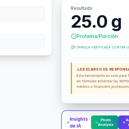
Resultado
25.0 g
Proteína/Porción
FÓRMULA VERIFICADA CONTRA
U
DESCARGO DE RESPONSA
Esta herramienta es solo para
en fórmulas estándar (ej. Miff
médico o financiero profesiona
Insights
Photo
A
Analysis
de IA