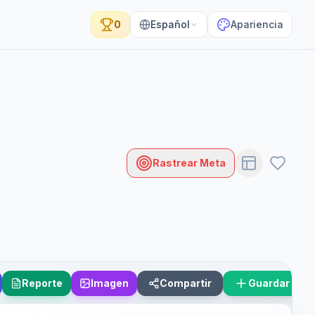
0
Español
Apariencia
Rastrear Meta
Reporte
Imagen
Compartir
Guardar Esc