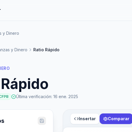
r
s y Dinero
anzas y Dinero
Ratio Rápido
NERO
 Rápido
Última verificación
:
16 ene. 2025
 CFPB
Insertar
Comparar
os