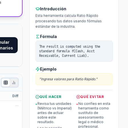
a
Introducción
Esta herramienta calcula Ratio Rápido
procesando tus datos usando fórmulas
estándar de la industria.
Fórmula
mular
The result is computed using the
narios
standard formula f(Cash, Acct
Receivable, Current Liab).
Ejemplo
"
Ingresa valores para Ratio Rápido.
"
Diff
QUÉ HACER
QUÉ EVITAR
Revisa tus unidades
No confíes en esta
•
•
—
(Métrico vs Imperial)
herramienta como
antes de actuar
sustituto de
sobre este
asesoramiento
resultado.
legal o médico
profesional.