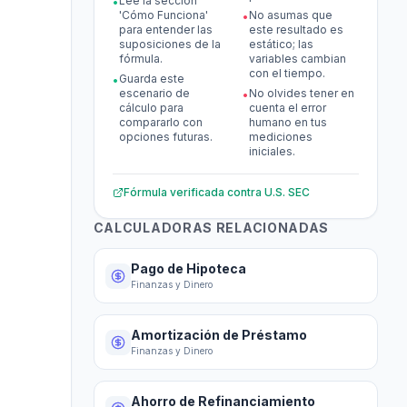
Lee la sección
•
'Cómo Funciona'
No asumas que
•
para entender las
este resultado es
suposiciones de la
estático; las
fórmula.
variables cambian
con el tiempo.
Guarda este
•
escenario de
No olvides tener en
•
cálculo para
cuenta el error
compararlo con
humano en tus
opciones futuras.
mediciones
iniciales.
Fórmula verificada contra
U.S. SEC
CALCULADORAS RELACIONADAS
Pago de Hipoteca
Finanzas y Dinero
Amortización de Préstamo
Finanzas y Dinero
Ahorro de Refinanciamiento