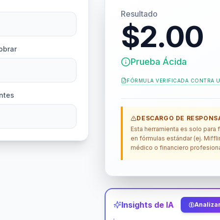
e
Resultado
$2.00
obrar
Prueba Ácida
FÓRMULA VERIFICADA CONTRA
U
ntes
DESCARGO DE RESPONSA
Esta herramienta es solo para
en fórmulas estándar (ej. Miff
médico o financiero profesiona
Insights de IA
Analizar