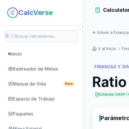
Calculato
CalcVerse
Volver a Finanza
⌘
K
Ir al Inicio
Fin
Inicio
FINANZAS Y DI
Rastreador de Metas
Ratio
Manual de Vida
New
Estándar GAAP /
Espacio de Trabajo
Paquetes
Parámetr
Mapa Salarial