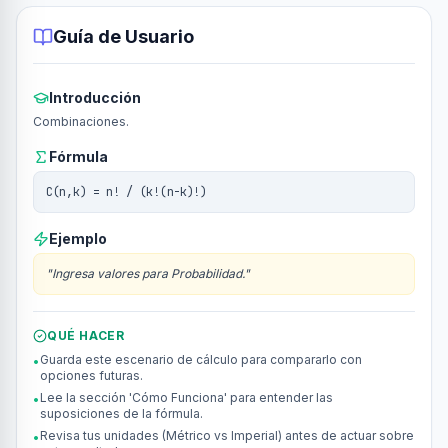
Guía de Usuario
Introducción
Combinaciones.
Fórmula
C(n,k) = n! / (k!(n-k)!)
Ejemplo
"
Ingresa valores para Probabilidad.
"
QUÉ HACER
Guarda este escenario de cálculo para compararlo con
•
opciones futuras.
Lee la sección 'Cómo Funciona' para entender las
•
suposiciones de la fórmula.
Revisa tus unidades (Métrico vs Imperial) antes de actuar sobre
•