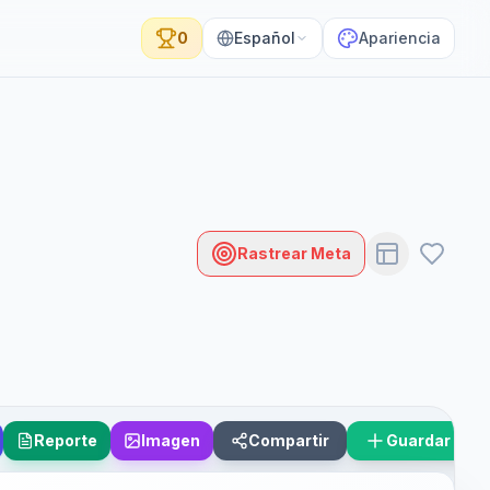
0
Español
Apariencia
Rastrear Meta
Reporte
Imagen
Compartir
Guardar Esc