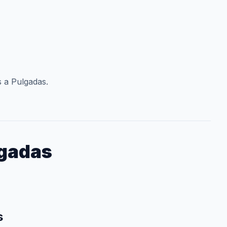
s a Pulgadas.
lgadas
s