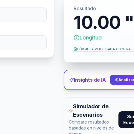
Resultado
10.00 "
Longitud
FÓRMULA VERIFICADA CONTRA
E
Insights de IA
Analizar
Simulador de
Escenarios
Si
Compare resultados
Esce
basados en niveles de
riesgo.