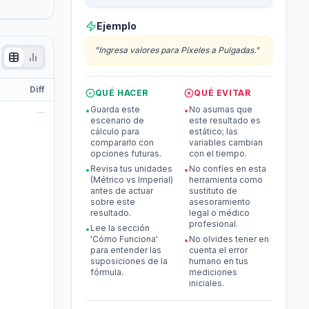
Ejemplo
"
Ingresa valores para Píxeles a Pulgadas.
"
Diff
QUÉ HACER
QUÉ EVITAR
Guarda este
No asumas que
•
•
—
escenario de
este resultado es
cálculo para
estático; las
compararlo con
variables cambian
opciones futuras.
con el tiempo.
Revisa tus unidades
No confíes en esta
•
•
(Métrico vs Imperial)
herramienta como
antes de actuar
sustituto de
sobre este
asesoramiento
resultado.
legal o médico
profesional.
Lee la sección
•
'Cómo Funciona'
No olvides tener en
•
para entender las
cuenta el error
suposiciones de la
humano en tus
fórmula.
mediciones
iniciales.