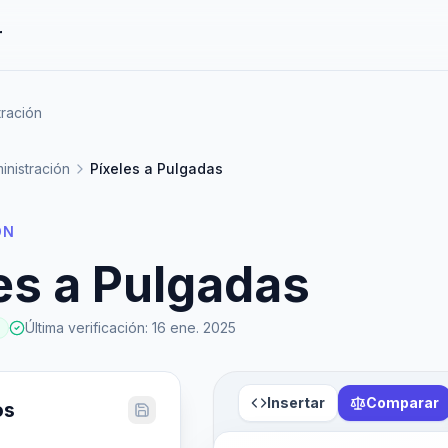
r
tración
inistración
Píxeles a Pulgadas
ÓN
es a Pulgadas
Última verificación
:
16 ene. 2025
Insertar
Comparar
os