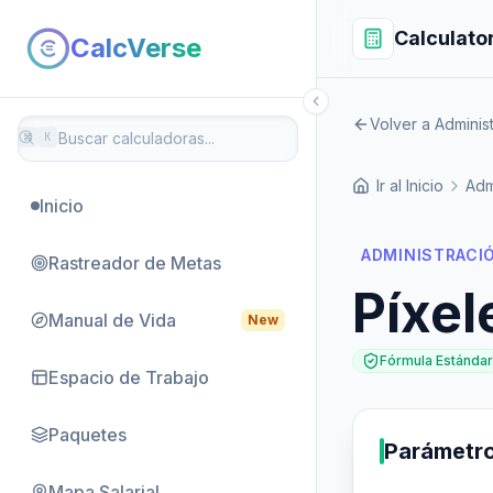
Calculato
CalcVerse
Volver a Adminis
⌘
K
Ir al Inicio
Adm
Inicio
ADMINISTRACI
Rastreador de Metas
Píxel
Manual de Vida
New
Fórmula Estándar
Espacio de Trabajo
Paquetes
Parámetr
Mapa Salarial