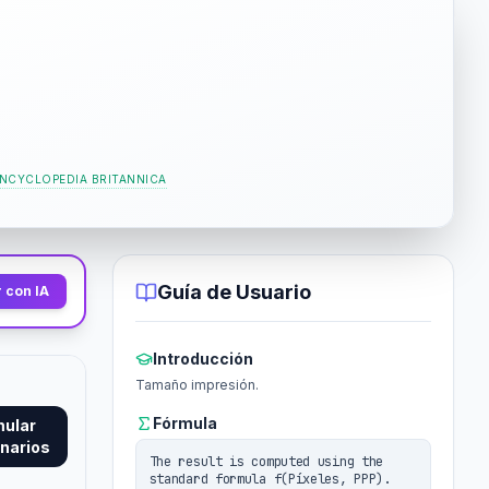
NCYCLOPEDIA BRITANNICA
Guía de Usuario
 con IA
Introducción
Tamaño impresión.
Fórmula
mular
narios
The result is computed using the
standard formula f(Píxeles, PPP).