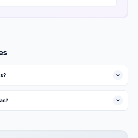
es
as?
das?