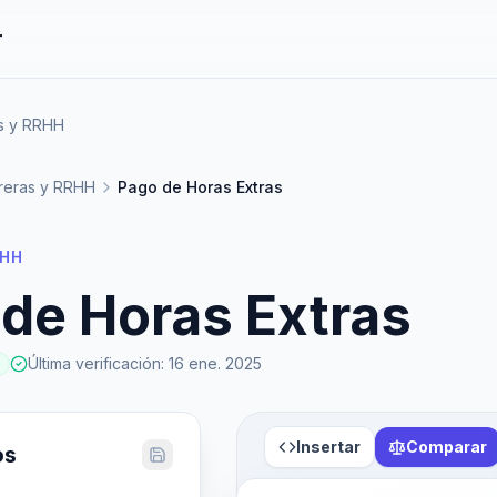
r
as y RRHH
reras y RRHH
Pago de Horas Extras
RHH
de Horas Extras
Última verificación
:
16 ene. 2025
Insertar
Comparar
os