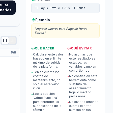
mular
OT Pay = Rate * 1.5 * OT Hours
narios
Ejemplo
"
Ingresa valores para Pago de Horas
Extras.
"
QUÉ HACER
QUÉ EVITAR
Diff
Calcula el este valor
No asumas que
•
•
basado en el límite
este resultado es
—
máximo de subida
estático; las
de la plataforma.
variables cambian
con el tiempo.
Ten en cuenta los
•
costos de
No confíes en esta
•
mantenimiento, no
herramienta como
solo el este valor
sustituto de
inicial.
asesoramiento
legal o médico
Lee la sección
•
profesional.
'Cómo Funciona'
para entender las
No olvides tener en
•
suposiciones de la
cuenta el error
fórmula.
humano en tus