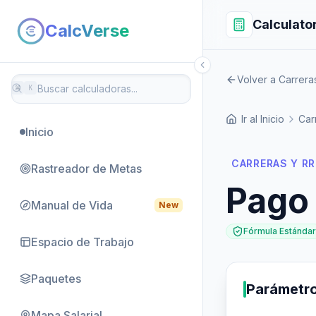
Calculato
CalcVerse
Volver a Carrer
⌘
K
Ir al Inicio
Car
Inicio
CARRERAS Y R
Rastreador de Metas
Pago 
Manual de Vida
New
Fórmula Estándar
Espacio de Trabajo
Paquetes
Parámetr
Mapa Salarial