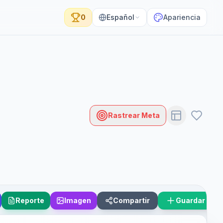
0
Español
Apariencia
Rastrear Meta
Reporte
Imagen
Compartir
Guardar Esc