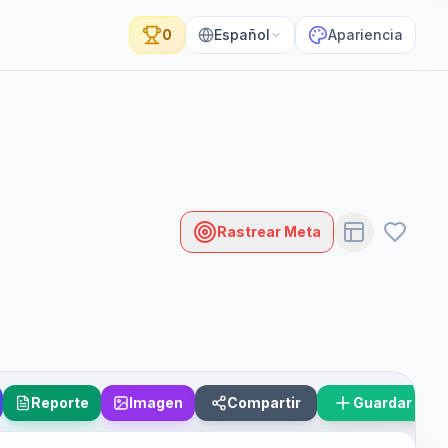
0
Español
Apariencia
Rastrear Meta
Reporte
Imagen
Compartir
Guardar Esc