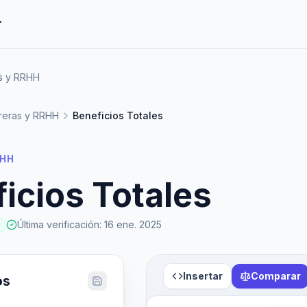
r
as y RRHH
reras y RRHH
Beneficios Totales
RHH
icios Totales
Última verificación
:
16 ene. 2025
Insertar
Comparar
os