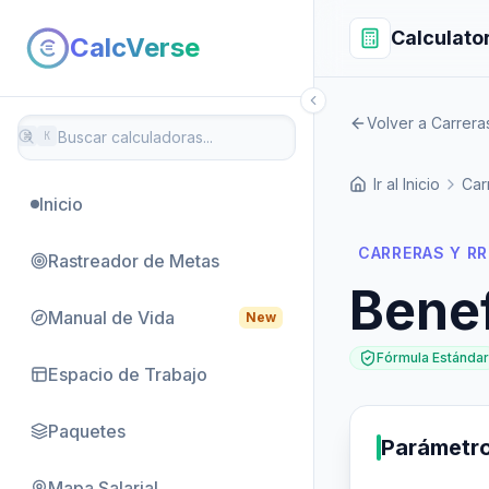
Calculato
CalcVerse
Volver a Carrer
⌘
K
Ir al Inicio
Car
Inicio
CARRERAS Y R
Rastreador de Metas
Benef
Manual de Vida
New
Fórmula Estándar
Espacio de Trabajo
Paquetes
Parámetr
Mapa Salarial