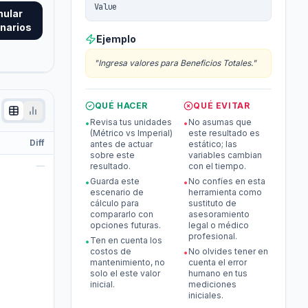
Value
mular
narios
Ejemplo
"
Ingresa valores para Beneficios Totales.
"
QUÉ HACER
QUÉ EVITAR
Revisa tus unidades
No asumas que
•
•
(Métrico vs Imperial)
este resultado es
Diff
antes de actuar
estático; las
sobre este
variables cambian
—
resultado.
con el tiempo.
Guarda este
No confíes en esta
•
•
escenario de
herramienta como
cálculo para
sustituto de
compararlo con
asesoramiento
opciones futuras.
legal o médico
profesional.
Ten en cuenta los
•
costos de
No olvides tener en
•
mantenimiento, no
cuenta el error
solo el este valor
humano en tus
inicial.
mediciones
iniciales.