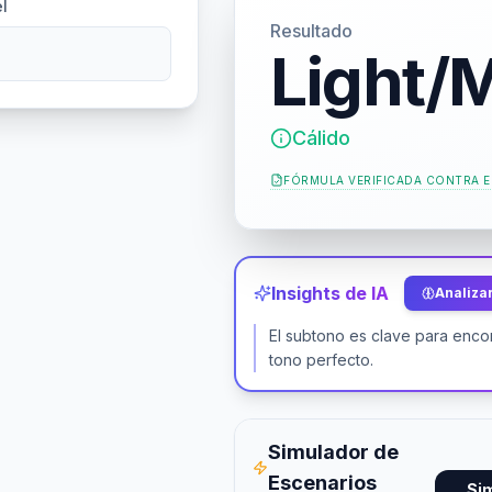
l
Resultado
Light/
Cálido
FÓRMULA VERIFICADA CONTRA
E
Insights de IA
Analizar
El subtono es clave para encon
tono perfecto.
Simulador de
Escenarios
Si