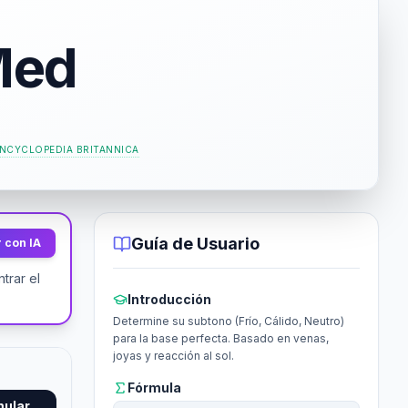
Med
NCYCLOPEDIA BRITANNICA
Guía de Usuario
 con IA
trar el
Introducción
Determine su subtono (Frío, Cálido, Neutro)
para la base perfecta. Basado en venas,
joyas y reacción al sol.
Fórmula
mular