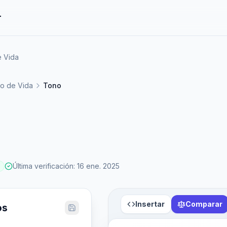
r
e Vida
ilo de Vida
Tono
Última verificación
:
16 ene. 2025
Insertar
Comparar
os