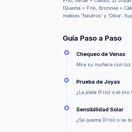
Frío, Verde = Cálido). 2) Joyas
(Quema = Frío, Broncea = Cálid
matices 'Neutros' y 'Oliva'. Su
Guía Paso a Paso
Chequeo de Venas
Mire su muñeca con luz 
Prueba de Joyas
¿La plata (Frío) o el oro 
Sensibilidad Solar
¿Se quema (Frío) o se b