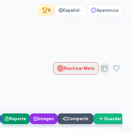
0
Español
Apariencia
Rastrear Meta
Reporte
Imagen
Compartir
Guardar Esc