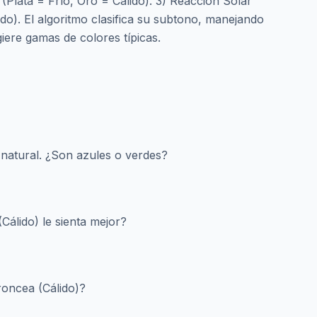
 (Plata = Frío, Oro = Cálido). 3) Reacción Solar
o). El algoritmo clasifica su subtono, manejando
giere gamas de colores típicas.
natural. ¿Son azules o verdes?
(Cálido) le sienta mejor?
roncea (Cálido)?