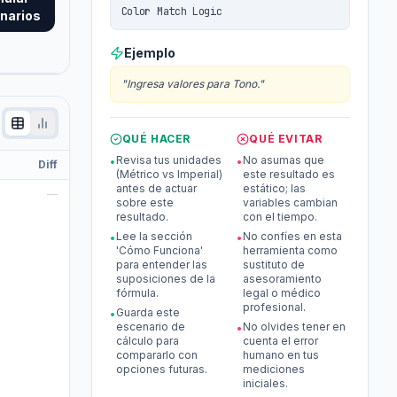
Color Match Logic
narios
Ejemplo
"
Ingresa valores para Tono.
"
QUÉ HACER
QUÉ EVITAR
Revisa tus unidades
No asumas que
•
•
Diff
(Métrico vs Imperial)
este resultado es
antes de actuar
estático; las
—
sobre este
variables cambian
resultado.
con el tiempo.
Lee la sección
No confíes en esta
•
•
'Cómo Funciona'
herramienta como
para entender las
sustituto de
suposiciones de la
asesoramiento
fórmula.
legal o médico
profesional.
Guarda este
•
escenario de
No olvides tener en
•
cálculo para
cuenta el error
compararlo con
humano en tus
opciones futuras.
mediciones
iniciales.