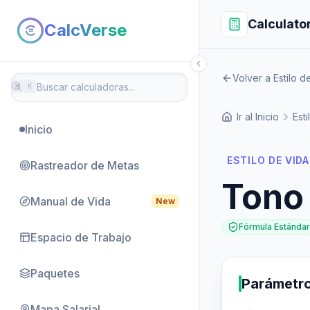
Calculato
CalcVerse
Volver a Estilo d
⌘
K
Ir al Inicio
Est
Inicio
ESTILO DE VIDA
Rastreador de Metas
Tono
Manual de Vida
New
Fórmula Estándar
Espacio de Trabajo
Paquetes
Parámetr
Mapa Salarial