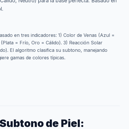
 Cálido, Neutro) para la base perfecta. Basado en
l.
basado en tres indicadores: 1) Color de Venas (Azul =
 (Plata = Frío, Oro = Cálido). 3) Reacción Solar
o). El algoritmo clasifica su subtono, manejando
giere gamas de colores típicas.
Subtono de Piel: