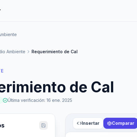
r
Ambiente
io Ambiente
Requerimiento de Cal
TE
rimiento de Cal
Última verificación
:
16 ene. 2025
Insertar
Comparar
os