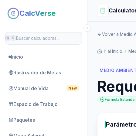
Calculato
CalcVerse
Volver a Medio 
⌘
K
Ir al Inicio
Med
Inicio
MEDIO AMBIEN
Rastreador de Metas
Reque
Manual de Vida
New
Fórmula Estándar
Espacio de Trabajo
Paquetes
Parámetr
Mapa Salarial