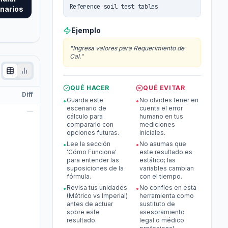
Reference soil test tables
narios
Ejemplo
"
Ingresa valores para Requerimiento de
Cal.
"
QUÉ HACER
QUÉ EVITAR
Diff
Guarda este
No olvides tener en
•
•
escenario de
cuenta el error
—
cálculo para
humano en tus
compararlo con
mediciones
opciones futuras.
iniciales.
Lee la sección
No asumas que
•
•
'Cómo Funciona'
este resultado es
para entender las
estático; las
suposiciones de la
variables cambian
fórmula.
con el tiempo.
Revisa tus unidades
No confíes en esta
•
•
(Métrico vs Imperial)
herramienta como
antes de actuar
sustituto de
sobre este
asesoramiento
resultado.
legal o médico