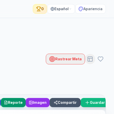
0
Español
Apariencia
Rastrear Meta
Reporte
Imagen
Compartir
Guardar Esc