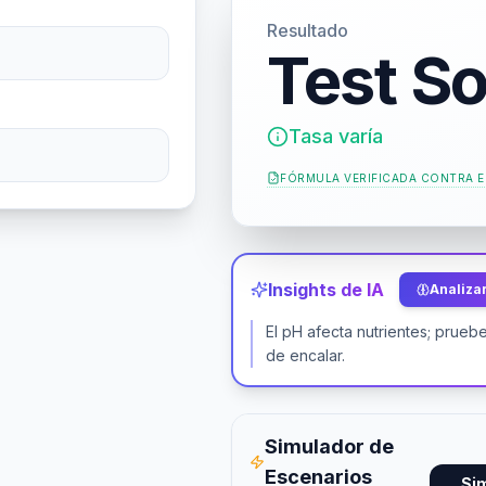
Resultado
Test So
Tasa varía
FÓRMULA VERIFICADA CONTRA
E
Insights de IA
Analizar
El pH afecta nutrientes; prueb
de encalar.
Simulador de
Escenarios
Si