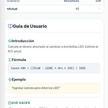
Scenario
Resultado
Diff
Actual
93
—
Guía de Usuario
Introducción
Calcule el dinero ahorrado al cambiar a bombillas LED. Estime el
ROI anual.
Fórmula
Saved kWh = ((OldW - LEDW) * Hrs * 365) / 1000
Ejemplo
"
Ingresa valores para Ahorros LED.
"
QUÉ HACER