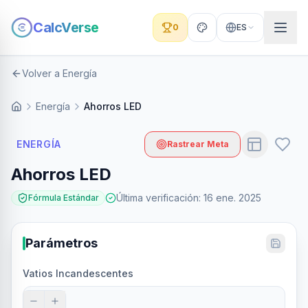
CalcVerse
0
ES
Volver a Energía
Energía
Ahorros LED
ENERGÍA
Rastrear Meta
Ahorros LED
Última verificación
:
16 ene. 2025
Fórmula Estándar
Parámetros
Vatios Incandescentes