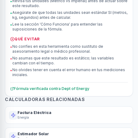
Revisa tus unidades (Métrico vs Imperial) antes de actuar sobre
•
este resultado.
Asegúrate de que todas las unidades sean estándar SI (metros,
•
kg, segundos) antes de calcular.
Lee la sección 'Cómo Funciona' para entender las
•
suposiciones de la fórmula.
QUÉ EVITAR
No confíes en esta herramienta como sustituto de
•
asesoramiento legal o médico profesional.
No asumas que este resultado es estático; las variables
•
cambian con el tiempo.
No olvides tener en cuenta el error humano en tus mediciones
•
iniciales.
Fórmula verificada contra
Dept of Energy
CALCULADORAS RELACIONADAS
Factura Eléctrica
Energía
Estimador Solar