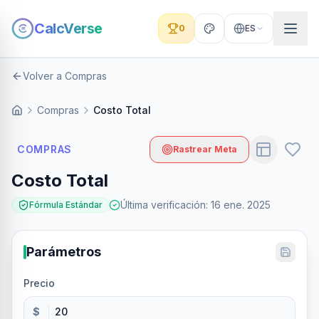
CalcVerse
0
ES
Volver a Compras
Compras
Costo Total
COMPRAS
Rastrear Meta
Costo Total
Última verificación
:
16 ene. 2025
Fórmula Estándar
Parámetros
Precio
$