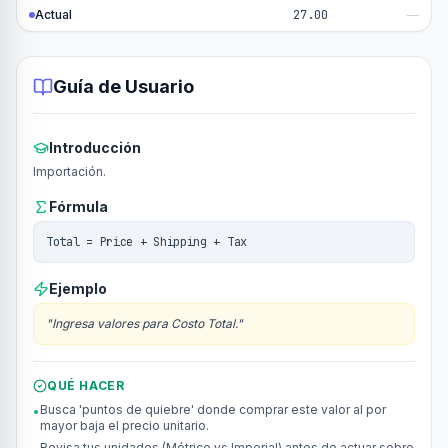
Actual
27.00
—
Guía de Usuario
Introducción
Importación.
Fórmula
Total = Price + Shipping + Tax
Ejemplo
"
Ingresa valores para Costo Total.
"
QUÉ HACER
Busca 'puntos de quiebre' donde comprar este valor al por
•
mayor baja el precio unitario.
Revisa tus unidades (Métrico vs Imperial) antes de actuar sobre