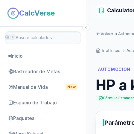
Calculato
CalcVerse
Volver a Automo
⌘
K
Ir al Inicio
Aut
Inicio
AUTOMOCIÓN
Rastreador de Metas
HP a
Manual de Vida
New
Fórmula Estándar
Espacio de Trabajo
Paquetes
Parámetr
Mapa Salarial