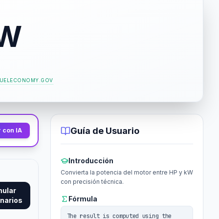
kW
FUELECONOMY.GOV
Guía de Usuario
 con IA
Introducción
Convierta la potencia del motor entre HP y kW
con precisión técnica.
mular
Fórmula
narios
The result is computed using the