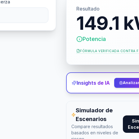
uerza
Resultado
149.1 
Potencia
FÓRMULA VERIFICADA CONTRA
Insights de IA
Analizar
Simulador de
Escenarios
Si
Compare resultados
Esce
basados en niveles de
riesgo.