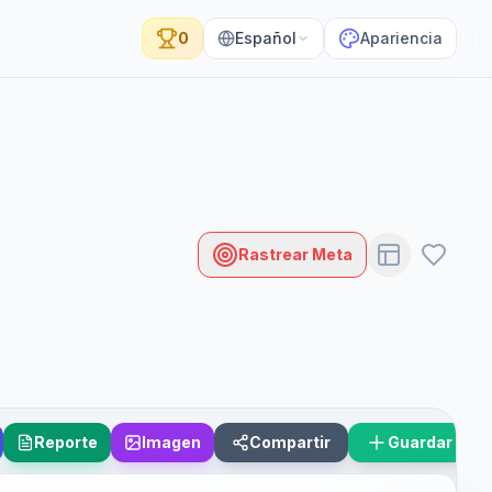
0
Español
Apariencia
Rastrear Meta
Reporte
Imagen
Compartir
Guardar Esc