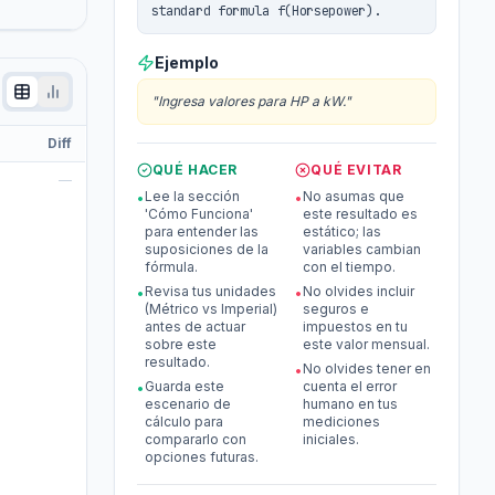
standard formula f(Horsepower).
Ejemplo
"
Ingresa valores para HP a kW.
"
Diff
QUÉ HACER
QUÉ EVITAR
—
Lee la sección
No asumas que
•
•
'Cómo Funciona'
este resultado es
para entender las
estático; las
suposiciones de la
variables cambian
fórmula.
con el tiempo.
Revisa tus unidades
No olvides incluir
•
•
(Métrico vs Imperial)
seguros e
antes de actuar
impuestos en tu
sobre este
este valor mensual.
resultado.
No olvides tener en
•
Guarda este
cuenta el error
•
escenario de
humano en tus
cálculo para
mediciones
compararlo con
iniciales.
opciones futuras.