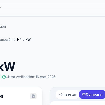
r
ción
omoción
HP a kW
 kW
Última verificación
:
16 ene. 2025
Insertar
Comparar
os