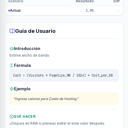
Scenario
Resultado
Diff
Actual
1.95
—
Guía de Usuario
Introducción
Estime ancho de banda.
Fórmula
Cost = (Visitors * PageSize_MB / 1024) * Cost_per_GB
Ejemplo
"
Ingresa valores para Costo de Hosting.
"
QUÉ HACER
Dispara en RAW si planeas editar el este valor después.
•