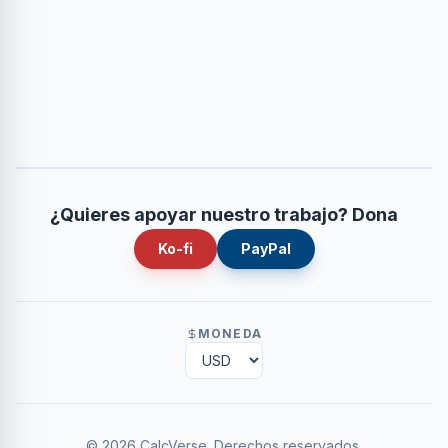
¿Quieres apoyar nuestro trabajo? Dona
Ko-fi
PayPal
MONEDA
©
2026
CalcVerse
.
Derechos reservados.