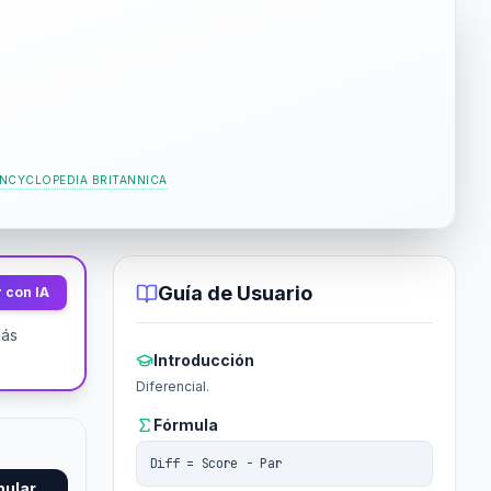
NCYCLOPEDIA BRITANNICA
Guía de Usuario
 con IA
más
Introducción
Diferencial.
Fórmula
Diff = Score - Par
mular