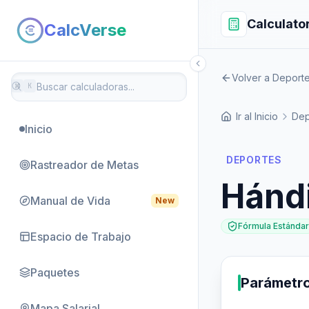
Calculato
CalcVerse
Volver a Deport
⌘
K
Ir al Inicio
Dep
Inicio
DEPORTES
Rastreador de Metas
Hánd
Manual de Vida
New
Fórmula Estándar
Espacio de Trabajo
Paquetes
Parámetr
Mapa Salarial