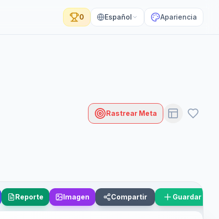
0
Español
Apariencia
Rastrear Meta
Reporte
Imagen
Compartir
Guardar Esc