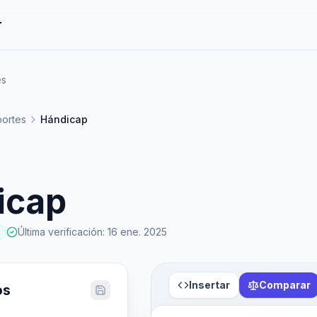
r
es
ortes
Hándicap
icap
Última verificación
:
16 ene. 2025
Insertar
Comparar
os