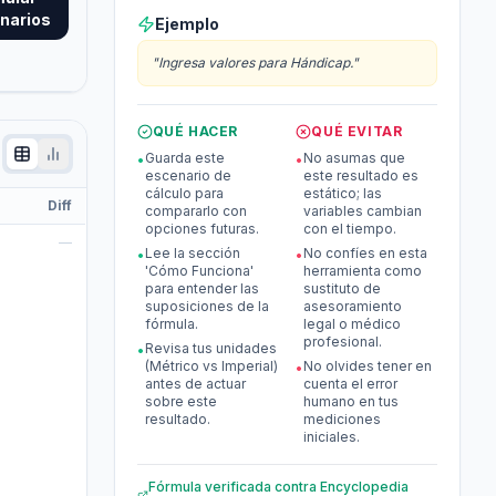
narios
Ejemplo
"
Ingresa valores para Hándicap.
"
QUÉ HACER
QUÉ EVITAR
Guarda este
No asumas que
•
•
escenario de
este resultado es
cálculo para
estático; las
Diff
compararlo con
variables cambian
opciones futuras.
con el tiempo.
—
Lee la sección
No confíes en esta
•
•
'Cómo Funciona'
herramienta como
para entender las
sustituto de
suposiciones de la
asesoramiento
fórmula.
legal o médico
profesional.
Revisa tus unidades
•
(Métrico vs Imperial)
No olvides tener en
•
antes de actuar
cuenta el error
sobre este
humano en tus
resultado.
mediciones
iniciales.
Fórmula verificada contra
Encyclopedia